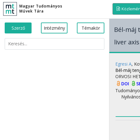
Magyar Tudományos
Közlemé
Művek Tára
Szerző
Intézmény
Témakör
Bél-máj 
liver ax
Egresi A
,
Ko
Bél-máj teng
ORVOSI HE
DOI
S
Tudományo
Nyilváno