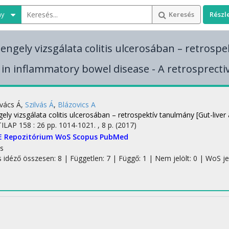
ny
Keresés
Részl
tengely vizsgálata colitis ulcerosában – retrosp
is in inflammatory bowel disease - A retrosprecti
vács Á
,
Szilvás Á
,
Blázovics A
ely vizsgálata colitis ulcerosában – retrospektív tanulmány [Gut-liver
TILAP
158
:
26
pp. 1014-1021. , 8 p.
(2017)
E Repozitórium
WoS
Scopus
PubMed
s
s idéző összesen: 8
| Független: 7 | Függő: 1 | Nem jelölt: 0 | WoS jelö