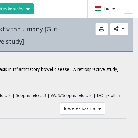
hu
etes keresés
?
ektív tanulmány [Gut-
ve study]
 axis in inflammatory bowel disease - A retrosprective study]
lt: 8 | Scopus jelölt: 3 | WoS/Scopus jelölt: 8 | DOI jelölt: 7
Idézetek száma