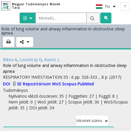
Magyar Tudományos Művek
hu
?
Tára
Role of lung volume and airway inflammation in obstructive sleep
apnea
Bikov A
,
Losonczy G
,
Kunos L
Role of lung volume and airway inflammation in obstructive sleep
apnea
RESPIRATORY INVESTIGATION
55
:
6
pp. 326-333. , 8 p.
(2017)
DOI
SE Repozitórium
WoS
Scopus
PubMed
Tudományos
Nyilvános idéző összesen: 35
| Független: 27 | Függő: 8 |
Nem jelölt: 0 | WoS jelölt: 27 | Scopus jelölt: 30 | WoS/Scopus
jelölt: 35 | DOI jelölt: 34
Idézetek száma