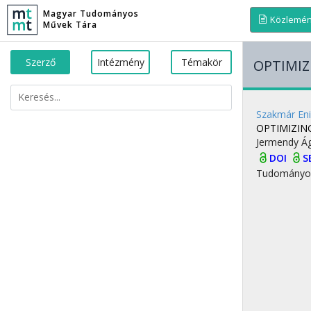
Magyar Tudományos
Közlemé
Művek Tára
Szerző
Intézmény
Témakör
OPTIMIZ
Szakmár En
OPTIMIZIN
Jermendy Á
DOI
S
Tudományo