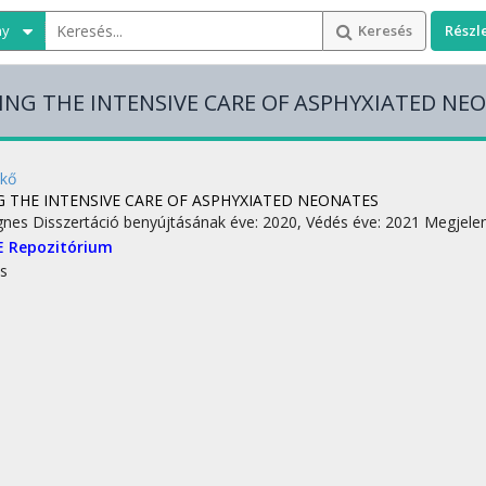
ny
Keresés
Részl
ING THE INTENSIVE CARE OF ASPHYXIATED NE
ikő
G THE INTENSIVE CARE OF ASPHYXIATED NEONATES
gnes
Disszertáció benyújtásának éve: 2020,
Védés éve: 2021
Megjelen
E Repozitórium
s