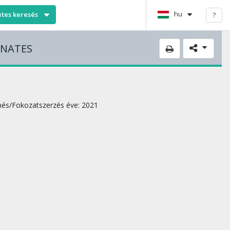
hu
etes keresés
?
ONATES
és/Fokozatszerzés éve: 2021