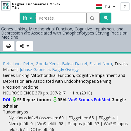
Magyar Tudományos Művek
hu
?
Tára
Genes Linking Mitochondrial Function, Cognitive Impairment and
Depression are Associated with Endophenotypes Serving Precision
Medicine
Petschner Peter
,
Gonda Xenia
,
Baksa Daniel
,
Eszlari Nora
,
Trivaks
Michael
,
Juhasz Gabriella
,
Bagdy Gyorgy
Genes Linking Mitochondrial Function, Cognitive Impairment and
Depression are Associated with Endophenotypes Serving
Precision Medicine
NEUROSCIENCE
370
pp. 207-217. , 11 p.
(2018)
DOI
SE Repozitórium
REAL
WoS
Scopus
PubMed
Google
scholar
Tudományos
Nyilvános idéző összesen: 69
| Független: 65 | Függő: 4 |
Nem jelölt: 0 | WoS jelölt: 58 | Scopus jelölt: 67 | WoS/Scopus
jelölt: 67 | DOI jelölt: 66