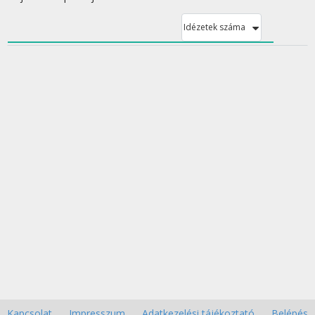
Idézetek száma
Kapcsolat
Impresszum
Adatkezelési tájékoztató
Belépés