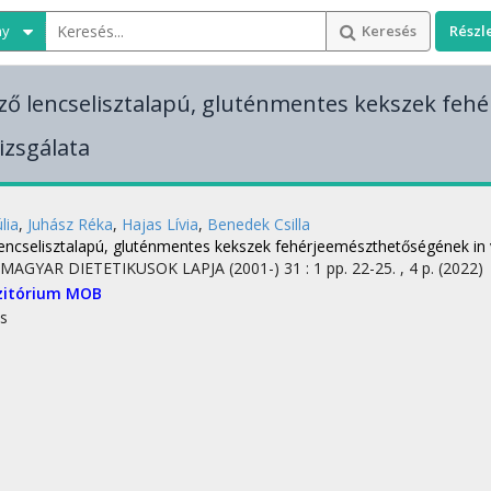
ny
Keresés
Részl
ő lencselisztalapú, gluténmentes kekszek fe
vizsgálata
lia
,
Juhász Réka
,
Hajas Lívia
,
Benedek Csilla
encselisztalapú, gluténmentes kekszek fehérjeemészthetőségének in v
A MAGYAR DIETETIKUSOK LAPJA (2001-)
31
:
1
pp. 22-25. , 4 p.
(2022)
zitórium
MOB
s