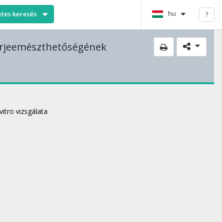
hu
etes keresés
?
hérjeemészthetőségének
itro vizsgálata