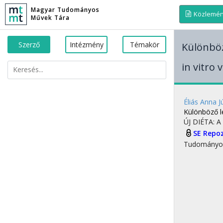
Magyar Tudományos
Közlemé
Művek Tára
Szerző
Intézmény
Témakör
Különböz
in vitro 
Éliás Anna Jú
Különböző l
ÚJ DIÉTA: 
SE Repo
Tudományo