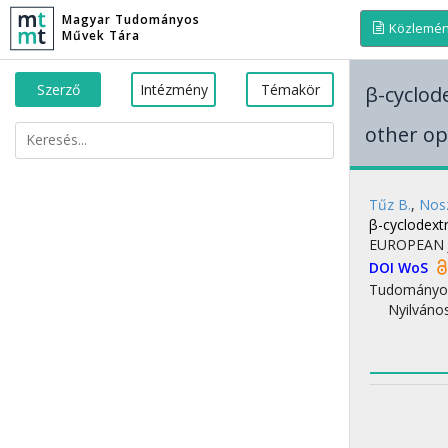
Magyar Tudományos
Közlemé
Művek Tára
Szerző
Intézmény
Témakör
β-cyclod
other op
Tűz B.
,
Nosz
β-cyclodext
EUROPEAN 
DOI
WoS
Tudományo
Nyilváno