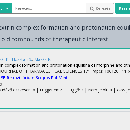
ny
Keresés
Részl
extrin complex formation and protonation equi
ioid compounds of therapeutic interest
ál B.
,
Hosztafi S.
,
Mazák K.
rin complex formation and protonation equilibria of morphine and oth
JOURNAL OF PHARMACEUTICAL SCIENCES
171
Paper: 106120 , 11 
SE Repozitórium
Scopus
PubMed
s
s idéző összesen: 8
| Független: 6 | Függő: 2 | Nem jelölt: 0 | WoS jelö