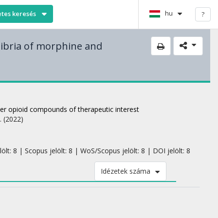
hu
etes keresés
?
libria of morphine and
er opioid compounds of therapeutic interest
p.
(2022)
lt: 8 | Scopus jelölt: 8 | WoS/Scopus jelölt: 8 | DOI jelölt: 8
Idézetek száma