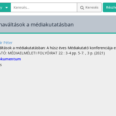
ny
Keresés
Részl
maváltások a médiakutatásban
r Péter
áltások a médiakutatásban
: A húsz éves Médiakutató konferenciája e
TÓ: MÉDIAELMÉLETI FOLYÓIRAT
22
:
3-4
pp. 5-7. , 3 p.
(2021)
dokumentum
s