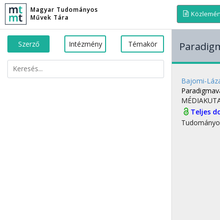
Magyar Tudományos
Közlemé
Művek Tára
Szerző
Intézmény
Témakör
Paradig
Bajomi-Lázá
Paradigmav
MÉDIAKUTA
Teljes 
Tudományo