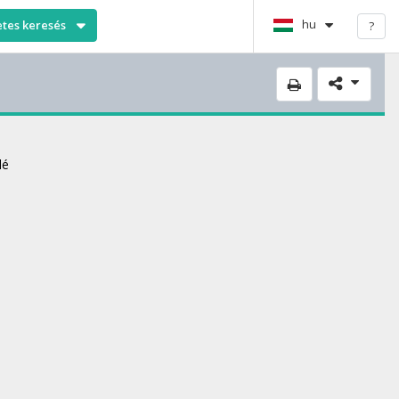
hu
etes keresés
?
lé