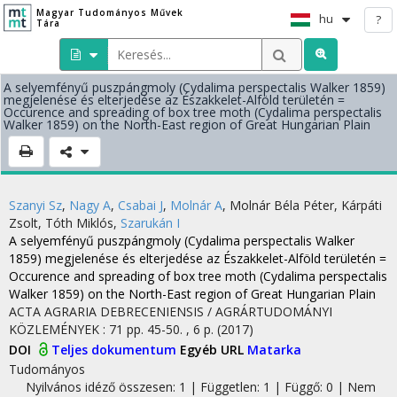
Magyar Tudományos Művek
hu
?
Tára
A selyemfényű puszpángmoly (Cydalima perspectalis Walker 1859)
megjelenése és elterjedése az Északkelet-Alföld területén =
Occurence and spreading of box tree moth (Cydalima perspectalis
Walker 1859) on the North-East region of Great Hungarian Plain
Szanyi Sz
,
Nagy A
,
Csabai J
,
Molnár A
,
Molnár Béla Péter
,
Kárpáti
Zsolt
,
Tóth Miklós
,
Szarukán I
A selyemfényű puszpángmoly (Cydalima perspectalis Walker
1859) megjelenése és elterjedése az Északkelet-Alföld területén =
Occurence and spreading of box tree moth (Cydalima perspectalis
Walker 1859) on the North-East region of Great Hungarian Plain
ACTA AGRARIA DEBRECENIENSIS / AGRÁRTUDOMÁNYI
KÖZLEMÉNYEK
:
71
pp. 45-50. , 6 p.
(2017)
DOI
Teljes dokumentum
Egyéb URL
Matarka
Tudományos
Nyilvános idéző összesen: 1
| Független: 1 | Függő: 0 | Nem