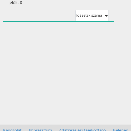
jelölt: 0
Idézetek száma
Kapcsolat
Impresszum
Adatkezelési tájékoztató
Belépés