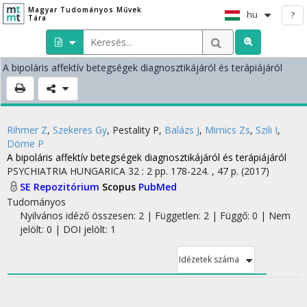
Magyar Tudományos Művek
hu
?
Tára
A bipoláris affektív betegségek diagnosztikájáról és terápiájáról
Rihmer Z
,
Szekeres Gy
,
Pestality P
,
Balázs J
,
Mirnics Zs
,
Szili I
,
Döme P
A bipoláris affektív betegségek diagnosztikájáról és terápiájáról
PSYCHIATRIA HUNGARICA
32
:
2
pp. 178-224. , 47 p.
(2017)
SE Repozitórium
Scopus
PubMed
Tudományos
Nyilvános idéző összesen: 2
| Független: 2 | Függő: 0 | Nem
jelölt: 0 | DOI jelölt: 1
Idézetek száma