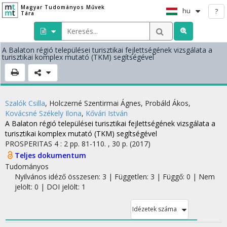
Magyar Tudományos Művek
hu
?
Tára
A Balaton régió települései turisztikai fejlettségének vizsgálata a
turisztikai komplex mutató (TKM) segítségével
Szalók Csilla
,
Holczerné Szentirmai Ágnes
,
Probáld Ákos
,
Kovácsné Székely Ilona
,
Kővári István
A Balaton régió települései turisztikai fejlettségének vizsgálata a
turisztikai komplex mutató (TKM) segítségével
PROSPERITAS
4
:
2
pp. 81-110. , 30 p.
(2017)
Teljes dokumentum
Tudományos
Nyilvános idéző összesen: 3
| Független: 3 | Függő: 0 | Nem
jelölt: 0 | DOI jelölt: 1
Idézetek száma