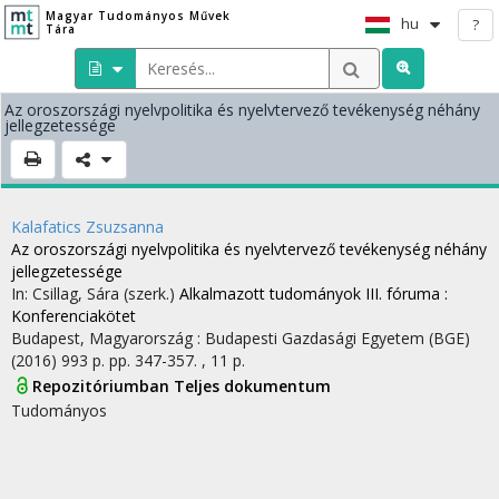
Magyar Tudományos Művek
hu
?
Tára
Az oroszországi nyelvpolitika és nyelvtervező tevékenység néhány
jellegzetessége
Kalafatics Zsuzsanna
Az oroszországi nyelvpolitika és nyelvtervező tevékenység néhány
jellegzetessége
In: Csillag, Sára (szerk.)
Alkalmazott tudományok III. fóruma :
Konferenciakötet
Budapest, Magyarország :
Budapesti Gazdasági Egyetem (BGE)
(2016)
993 p.
pp. 347-357. , 11 p.
Repozitóriumban
Teljes dokumentum
Tudományos