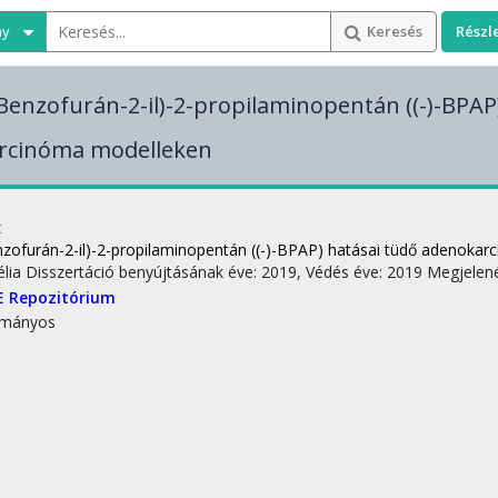
ny
Keresés
Részl
-(Benzofurán-2-il)-2-propilaminopentán ((-)-BPAP
rcinóma modelleken
t
enzofurán-2-il)-2-propilaminopentán ((-)-BPAP) hatásai tüdő adenoka
élia
Disszertáció benyújtásának éve: 2019,
Védés éve: 2019
Megjelené
E Repozitórium
mányos