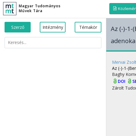
Magyar Tudományos
Közlemé
Művek Tára
Szerző
Intézmény
Témakör
Az (-)-1
adenoka
Mervai Zsol
Az (-)-1-(B
Baghy Korn
DOI
S
Zárolt
Tudo