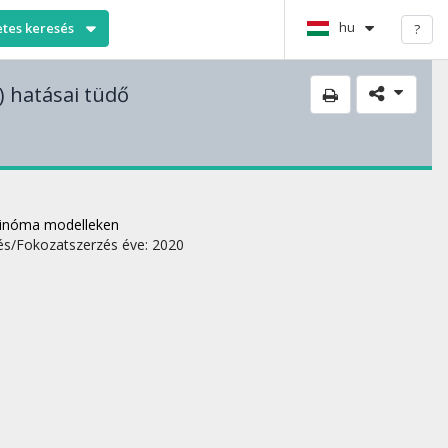
hu
etes keresés
?
) hatásai tüdő
rcinóma modelleken
s/Fokozatszerzés éve: 2020