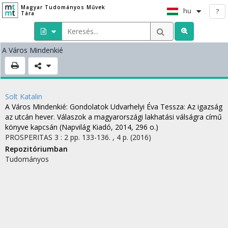
Magyar Tudományos Művek
hu
?
Tára
A Város Mindenkié
Solt Katalin
A Város Mindenkié
: Gondolatok Udvarhelyi Éva Tessza: Az igazság
az utcán hever. Válaszok a magyarországi lakhatási válságra című
könyve kapcsán (Napvilág Kiadó, 2014, 296 o.)
PROSPERITAS
3
:
2
pp. 133-136. , 4 p.
(2016)
Repozitóriumban
Tudományos