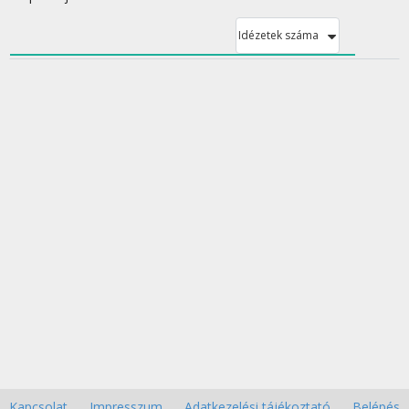
Idézetek száma
Kapcsolat
Impresszum
Adatkezelési tájékoztató
Belépés