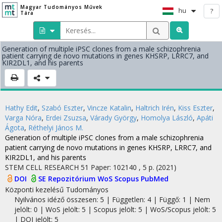
Magyar Tudományos Művek
hu
?
Tára
Generation of multiple iPSC clones from a male schizophrenia
patient carrying de novo mutations in genes KHSRP, LRRC7, and
KIR2DL1, and his parents
Hathy Edit
,
Szabó Eszter
,
Vincze Katalin
,
Haltrich Irén
,
Kiss Eszter
,
Varga Nóra
,
Erdei Zsuzsa
,
Várady György
,
Homolya László
,
Apáti
Ágota
,
Réthelyi János M.
Generation of multiple iPSC clones from a male schizophrenia
patient carrying de novo mutations in genes KHSRP, LRRC7, and
KIR2DL1, and his parents
STEM CELL RESEARCH
51
Paper: 102140 , 5 p.
(2021)
DOI
SE Repozitórium
WoS
Scopus
PubMed
Központi kezelésű
Tudományos
Nyilvános idéző összesen: 5
| Független: 4 | Függő: 1 | Nem
jelölt: 0 | WoS jelölt: 5 | Scopus jelölt: 5 | WoS/Scopus jelölt: 5
| DOI jelölt: 5