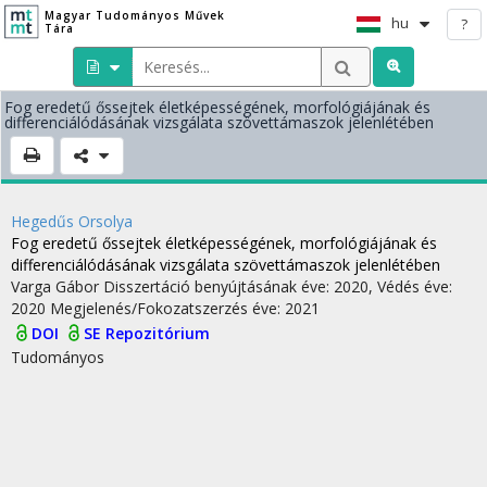
Magyar Tudományos Művek
hu
?
Tára
Fog eredetű őssejtek életképességének, morfológiájának és
differenciálódásának vizsgálata szövettámaszok jelenlétében
Hegedűs Orsolya
Fog eredetű őssejtek életképességének, morfológiájának és
differenciálódásának vizsgálata szövettámaszok jelenlétében
Varga Gábor
Disszertáció benyújtásának éve: 2020,
Védés éve:
2020
Megjelenés/Fokozatszerzés éve: 2021
DOI
SE Repozitórium
Tudományos