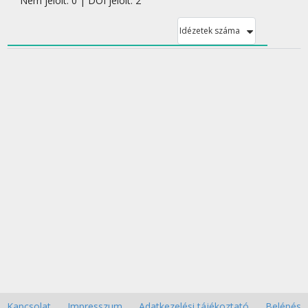
Nem jelölt: 0 | DOI jelölt: 2
Idézetek száma
Kapcsolat
Impresszum
Adatkezelési tájékoztató
Belépés