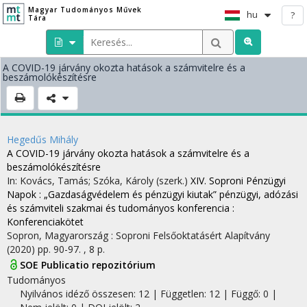
Magyar Tudományos Művek
hu
?
Tára
A COVID-19 járvány okozta hatások a számvitelre és a
beszámolókészítésre
Hegedűs Mihály
A COVID-19 járvány okozta hatások a számvitelre és a
beszámolókészítésre
In: Kovács, Tamás; Szóka, Károly (szerk.)
XIV. Soproni Pénzügyi
Napok : „Gazdaságvédelem és pénzügyi kiutak” pénzügyi, adózási
és számviteli szakmai és tudományos konferencia :
Konferenciakötet
Sopron, Magyarország :
Soproni Felsőoktatásért Alapítvány
(2020)
pp. 90-97. , 8 p.
SOE Publicatio repozitórium
Tudományos
Nyilvános idéző összesen: 12
| Független: 12 | Függő: 0 |