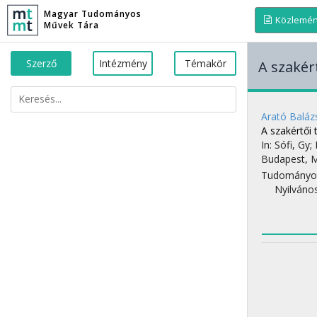
Magyar Tudományos
Közlemé
Művek Tára
Szerző
Intézmény
Témakör
A szakér
Arató Baláz
A szakértői
In: Sófi, Gy
Budapest, 
Tudományo
Nyilváno