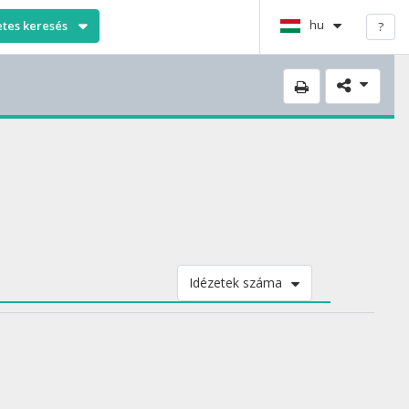
hu
etes keresés
?
Idézetek száma