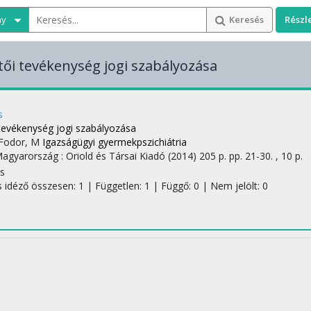
ny
Keresés
Részl
tői tevékenység jogi szabályozása
s
 tevékenység jogi szabályozása
; Fodor, M
Igazságügyi gyermekpszichiátria
Magyarország :
Oriold és Társai Kiadó
(2014)
205 p.
pp. 21-30. , 10 p.
s
s idéző összesen: 1
| Független: 1 | Függő: 0 | Nem jelölt: 0