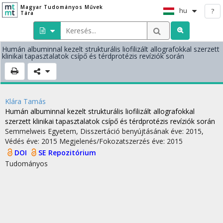
Magyar Tudományos Művek
hu
?
Tára
Humán albuminnal kezelt strukturális liofilizált allografokkal szerzett
klinikai tapasztalatok csípő és térdprotézis revíziók során
Klára Tamás
Humán albuminnal kezelt strukturális liofilizált allografokkal
szerzett klinikai tapasztalatok csípő és térdprotézis revíziók során
Semmelweis Egyetem
,
Disszertáció benyújtásának éve: 2015,
Védés éve: 2015
Megjelenés/Fokozatszerzés éve: 2015
DOI
SE Repozitórium
Tudományos