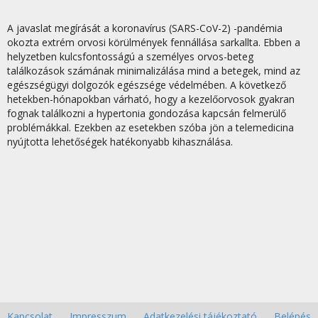
A javaslat megírását a koronavírus (SARS-CoV-2) -pandémia
okozta extrém orvosi körülmények fennállása sarkallta. Ebben a
helyzetben kulcsfontosságú a személyes orvos-beteg
találkozások számának minimalizálása mind a betegek, mind az
egészségügyi dolgozók egészsége védelmében. A következő
hetekben-hónapokban várható, hogy a kezelőorvosok gyakran
fognak találkozni a hypertonia gondozása kapcsán felmerülő
problémákkal. Ezekben az esetekben szóba jön a telemedicina
nyújtotta lehetőségek hatékonyabb kihasználása.
Kapcsolat
Impresszum
Adatkezelési tájékoztató
Belépés