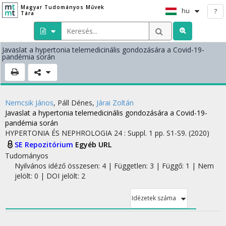
Magyar Tudományos Művek
hu
?
Tára
Javaslat a hypertonia telemedicinális gondozására a Covid-19-
pandémia során
Nemcsik János
,
Páll Dénes
,
Járai Zoltán
Javaslat a hypertonia telemedicinális gondozására a Covid-19-
pandémia során
HYPERTONIA ÉS NEPHROLOGIA
24
:
Suppl. 1
pp. S1-S9.
(2020)
SE Repozitórium
Egyéb URL
Tudományos
Nyilvános idéző összesen: 4
| Független: 3 | Függő: 1 | Nem
jelölt: 0 | DOI jelölt: 2
Idézetek száma