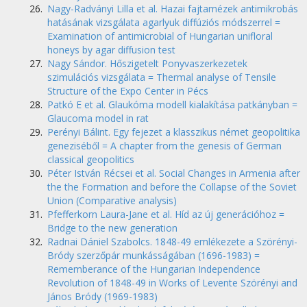
Nagy-Radványi Lilla et al. Hazai fajtamézek antimikrobás
hatásának vizsgálata agarlyuk diffúziós módszerrel =
Examination of antimicrobial of Hungarian unifloral
honeys by agar diffusion test
Nagy Sándor. Hőszigetelt Ponyvaszerkezetek
szimulációs vizsgálata = Thermal analyse of Tensile
Structure of the Expo Center in Pécs
Patkó E et al. Glaukóma modell kialakítása patkányban =
Glaucoma model in rat
Perényi Bálint. Egy fejezet a klasszikus német geopolitika
geneziséből = A chapter from the genesis of German
classical geopolitics
Péter István Récsei et al. Social Changes in Armenia after
the the Formation and before the Collapse of the Soviet
Union (Comparative analysis)
Pfefferkorn Laura-Jane et al. Híd az új generációhoz =
Bridge to the new generation
Radnai Dániel Szabolcs. 1848-49 emlékezete a Szörényi-
Bródy szerzőpár munkásságában (1696-1983) =
Rememberance of the Hungarian Independence
Revolution of 1848-49 in Works of Levente Szörényi and
János Bródy (1969-1983)