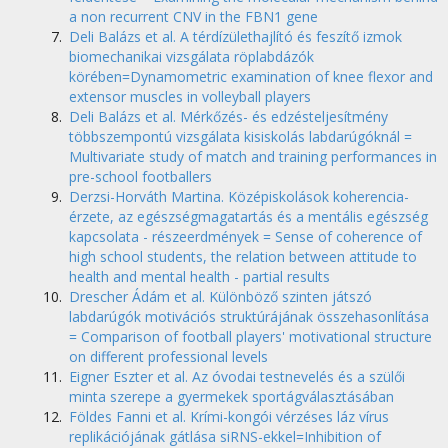
a non recurrent CNV in the FBN1 gene
Deli Balázs et al. A térdízülethajlító és feszítő izmok
biomechanikai vizsgálata röplabdázók
körében=Dynamometric examination of knee flexor and
extensor muscles in volleyball players
Deli Balázs et al. Mérkőzés- és edzésteljesítmény
többszempontú vizsgálata kisiskolás labdarúgóknál =
Multivariate study of match and training performances in
pre-school footballers
Derzsi-Horváth Martina. Középiskolások koherencia-
érzete, az egészségmagatartás és a mentális egészség
kapcsolata - részeerdmények = Sense of coherence of
high school students, the relation between attitude to
health and mental health - partial results
Drescher Ádám et al. Különböző szinten játszó
labdarúgók motivációs struktúrájának összehasonlítása
= Comparison of football players' motivational structure
on different professional levels
Eigner Eszter et al. Az óvodai testnevelés és a szülői
minta szerepe a gyermekek sportágválasztásában
Földes Fanni et al. Krími-kongói vérzéses láz vírus
replikációjának gátlása siRNS-ekkel=Inhibition of