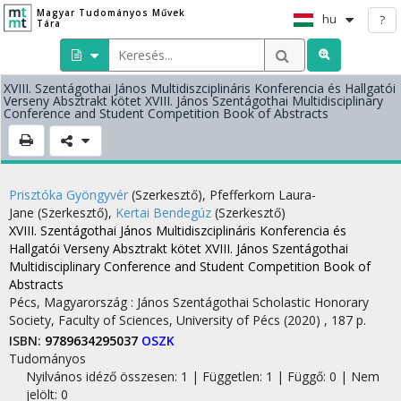
Magyar Tudományos Művek
hu
?
Tára
XVIII. Szentágothai János Multidiszciplináris Konferencia és Hallgatói
Verseny Absztrakt kötet XVIII. János Szentágothai Multidisciplinary
Conference and Student Competition Book of Abstracts
Prisztóka Gyöngyvér
(Szerkesztő)
,
Pfefferkorn Laura-
Jane
(Szerkesztő)
,
Kertai Bendegúz
(Szerkesztő)
XVIII. Szentágothai János Multidiszciplináris Konferencia és
Hallgatói Verseny Absztrakt kötet XVIII. János Szentágothai
Multidisciplinary Conference and Student Competition Book of
Abstracts
Pécs, Magyarország :
János Szentágothai Scholastic Honorary
Society, Faculty of Sciences, University of Pécs
(2020)
,
187 p.
ISBN:
9789634295037
OSZK
Tudományos
Nyilvános idéző összesen: 1
| Független: 1 | Függő: 0 | Nem
jelölt: 0