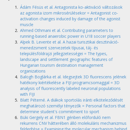
Ádám Fésüs et al. Antagonista ko-aktiváció változások
az agonista izom mikrosérülésekor = Antagonist co-
activation changes induced by damage of the agonist
muscle
Ahmed Othmani et al. Contributing parameters to
running-based anaerobic power in U18 soccer players
Alpek B. Levente et al. A hazai turisztikai desztináció-
menedzsment szervezetek típusai, táj- és
településföldrajzi jellegzetességei = The types,
landscape and settlement geographic features of
Hungarian tourism destination management
organizations
Balogh Boglárka et al. Idegsejtek 3D fluorescens jelének
hatékony kiértékelése a FIJI programcsomaggal = 3D
analysis of fluorescently labeled neuronal populations
with FIJI
Blatt Péterné. A diákok sportolás iránti elköteleződését
meghatározó személyi tényezők = Personal factors that
determine student's commitment to sport
Büki Gergely et al. FBN1 génben előforduló nem
rekurrens CNV hátterében álló molekuláris mechanizmus
felderítése = Examining the molecular mechanism behind