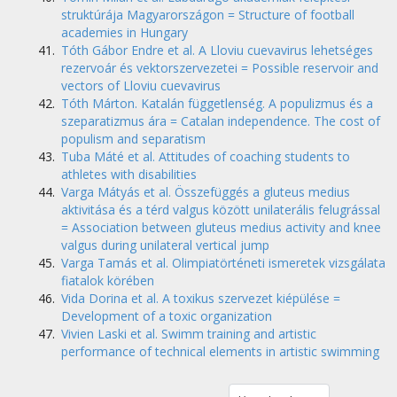
struktúrája Magyarországon = Structure of football
academies in Hungary
Tóth Gábor Endre et al. A Lloviu cuevavirus lehetséges
rezervoár és vektorszervezetei = Possible reservoir and
vectors of Lloviu cuevavirus
Tóth Márton. Katalán függetlenség. A populizmus és a
szeparatizmus ára = Catalan independence. The cost of
populism and separatism
Tuba Máté et al. Attitudes of coaching students to
athletes with disabilities
Varga Mátyás et al. Összefüggés a gluteus medius
aktivitása és a térd valgus között unilaterális felugrással
= Association between gluteus medius activity and knee
valgus during unilateral vertical jump
Varga Tamás et al. Olimpiatörténeti ismeretek vizsgálata
fiatalok körében
Vida Dorina et al. A toxikus szervezet kiépülése =
Development of a toxic organization
Vivien Laski et al. Swimm training and artistic
performance of technical elements in artistic swimming