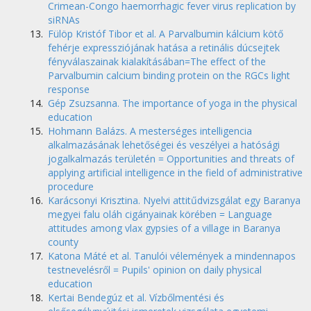
Crimean-Congo haemorrhagic fever virus replication by
siRNAs
Fülöp Kristóf Tibor et al. A Parvalbumin kálcium kötő
fehérje expressziójának hatása a retinális dúcsejtek
fényválaszainak kialakításában=The effect of the
Parvalbumin calcium binding protein on the RGCs light
response
Gép Zsuzsanna. The importance of yoga in the physical
education
Hohmann Balázs. A mesterséges intelligencia
alkalmazásának lehetőségei és veszélyei a hatósági
jogalkalmazás területén = Opportunities and threats of
applying artificial intelligence in the field of administrative
procedure
Karácsonyi Krisztina. Nyelvi attitűdvizsgálat egy Baranya
megyei falu oláh cigányainak körében = Language
attitudes among vlax gypsies of a village in Baranya
county
Katona Máté et al. Tanulói vélemények a mindennapos
testnevelésről = Pupils' opinion on daily physical
education
Kertai Bendegúz et al. Vízbőlmentési és