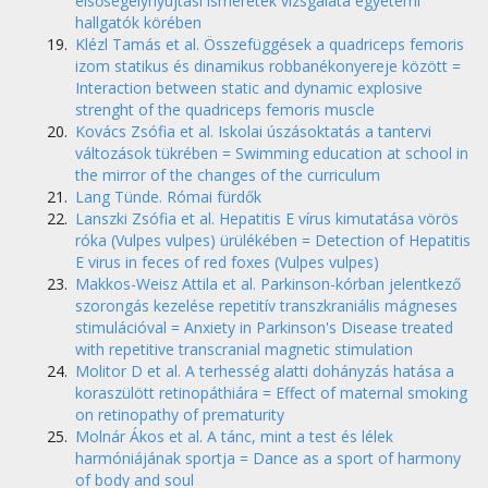
elsősegélynyújtási ismeretek vizsgálata egyetemi
hallgatók körében
Klézl Tamás et al. Összefüggések a quadriceps femoris
izom statikus és dinamikus robbanékonyereje között =
Interaction between static and dynamic explosive
strenght of the quadriceps femoris muscle
Kovács Zsófia et al. Iskolai úszásoktatás a tantervi
változások tükrében = Swimming education at school in
the mirror of the changes of the curriculum
Lang Tünde. Római fürdők
Lanszki Zsófia et al. Hepatitis E vírus kimutatása vörös
róka (Vulpes vulpes) ürülékében = Detection of Hepatitis
E virus in feces of red foxes (Vulpes vulpes)
Makkos-Weisz Attila et al. Parkinson-kórban jelentkező
szorongás kezelése repetitív transzkraniális mágneses
stimulációval = Anxiety in Parkinson's Disease treated
with repetitive transcranial magnetic stimulation
Molitor D et al. A terhesség alatti dohányzás hatása a
koraszülött retinopáthiára = Effect of maternal smoking
on retinopathy of prematurity
Molnár Ákos et al. A tánc, mint a test és lélek
harmóniájának sportja = Dance as a sport of harmony
of body and soul