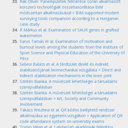
Rák Olivér. Panelépületek felmérése során alkalmazott
korszerű technológiák összehasonlítása BIM
módszertan alkalmazásával = BIM supported modern
surveying tools comparison according to a Hungarian
case study
R Márkus et al. Examination of SAUR genes in grafted
watermelon
Sarus Tamás et al. Examination of motivation and
burnout levels among the students from the Institute of
Sport Science and Physical Education of the University of
Pécs
Sebesi Balázs et al. A térdízület direkt és indirekt
stabilizációjának biomechanikai vizsgálata = Direct and
indirect stabilization mechanisms in the knee joint
Szintén Bianka. A művészet lehetőségei a társadalmi
szerepvállalásban
Szintén Bianka. A művészet lehetőségei a társadalmi
szerepvállalásban = Art, Society and Community
Involvement
Takács Krisztina et al. QR kódos beléptető rendszer
alkalmazása az egyetemi vizsgákon = Application of QR
code attendance system on universitiy exams
Tomin Milan et al. Labdarúgó akadémiák felépítési