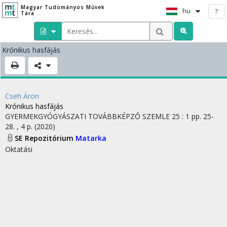
Magyar Tudományos Művek
hu
?
Tára
Krónikus hasfájás
Cseh Áron
Krónikus hasfájás
GYERMEKGYÓGYÁSZATI TOVÁBBKÉPZŐ SZEMLE
25
:
1
pp. 25-
28. , 4 p.
(2020)
SE Repozitórium
Matarka
Oktatási