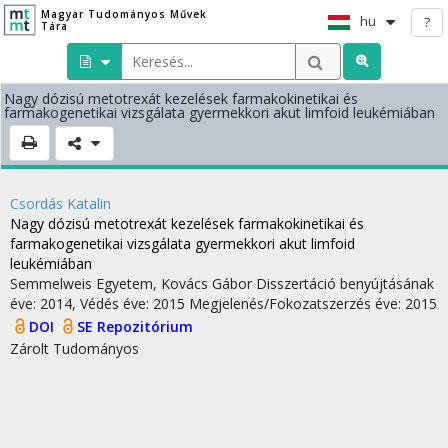
Magyar Tudományos Művek
hu
?
Tára
Nagy dózisú metotrexát kezelések farmakokinetikai és
farmakogenetikai vizsgálata gyermekkori akut limfoid leukémiában
Csordás Katalin
Nagy dózisú metotrexát kezelések farmakokinetikai és
farmakogenetikai vizsgálata gyermekkori akut limfoid
leukémiában
Semmelweis Egyetem
,
Kovács Gábor
Disszertáció benyújtásának
éve: 2014,
Védés éve: 2015
Megjelenés/Fokozatszerzés éve: 2015
DOI
SE Repozitórium
Zárolt
Tudományos