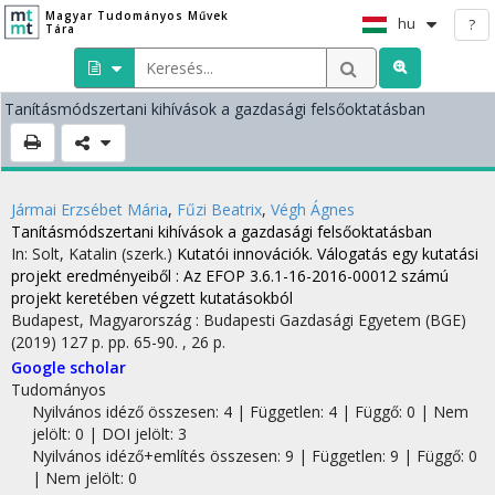
Magyar Tudományos Művek
hu
?
Tára
Tanításmódszertani kihívások a gazdasági felsőoktatásban
Jármai Erzsébet Mária
,
Fűzi Beatrix
,
Végh Ágnes
Tanításmódszertani kihívások a gazdasági felsőoktatásban
In: Solt, Katalin (szerk.)
Kutatói innovációk. Válogatás egy kutatási
projekt eredményeiből : Az EFOP 3.6.1-16-2016-00012 számú
projekt keretében végzett kutatásokból
Budapest, Magyarország :
Budapesti Gazdasági Egyetem (BGE)
(2019)
127 p.
pp. 65-90. , 26 p.
Google scholar
Tudományos
Nyilvános idéző összesen: 4
| Független: 4 | Függő: 0 | Nem
jelölt: 0 | DOI jelölt: 3
Nyilvános idéző+említés összesen: 9
| Független: 9 | Függő: 0
| Nem jelölt: 0