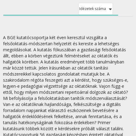
Idézetek száma
A BGE kutatócsoportja két éven keresztül vizsgálta a
felsőoktatás-módszertan helyzetét és kereste a lehetséges
megoldásokat. A kutatás fókuszában a gazdasági felsőoktatás
állt, ebben a körben végeztünk felméréseket az oktatók és
hallgatók körében. A kutatás eredményeit több tanulmányban
már közzé tettük. Jelen írásunkban az oktatók tanítási
módszereikkel kapcsolatos gondolatait mutatjuk be. A
szakirodalom régóta feszegeti azt a kérdést, hogy szükséges-e,
legyen-e pedagógiai végzettsége az oktatóknak. Vajon függ-e
ettől, hogy milyen módszertani repertoárral dolgozik az oktató?
Mi befolyásolja a felsőoktatásban tanítók módszerválasztását?
Van-e az oktatóknak hajlandósága, felkészültsége a digitális
forradalom napjainkat elárasztó eszközeinek bevetésére a
hallgatók érdeklődésének felkeltése, annak fenntartása, és a
tanulás hatékonyságának fokozása érdekében? Primer
kutatásunk többek között e kérdésekre próbált választ találni.
Kutatócsoportunk 56 gazdasági képzésben érintett oktatóval