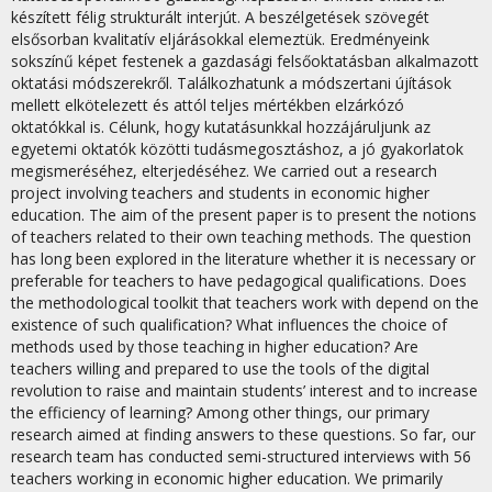
készített félig strukturált interjút. A beszélgetések szövegét
elsősorban kvalitatív eljárásokkal elemeztük. Eredményeink
sokszínű képet festenek a gazdasági felsőoktatásban alkalmazott
oktatási módszerekről. Találkozhatunk a módszertani újítások
mellett elkötelezett és attól teljes mértékben elzárkózó
oktatókkal is. Célunk, hogy kutatásunkkal hozzájáruljunk az
egyetemi oktatók közötti tudásmegosztáshoz, a jó gyakorlatok
megismeréséhez, elterjedéséhez. We carried out a research
project involving teachers and students in economic higher
education. The aim of the present paper is to present the notions
of teachers related to their own teaching methods. The question
has long been explored in the literature whether it is necessary or
preferable for teachers to have pedagogical qualifications. Does
the methodological toolkit that teachers work with depend on the
existence of such qualification? What influences the choice of
methods used by those teaching in higher education? Are
teachers willing and prepared to use the tools of the digital
revolution to raise and maintain students’ interest and to increase
the efficiency of learning? Among other things, our primary
research aimed at finding answers to these questions. So far, our
research team has conducted semi-structured interviews with 56
teachers working in economic higher education. We primarily