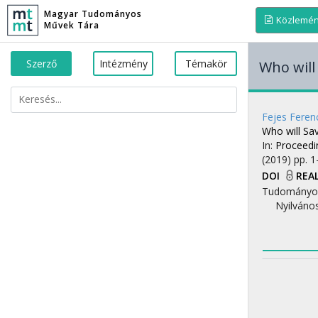
Magyar Tudományos
Közlemé
Művek Tára
Szerző
Intézmény
Témakör
Who will
Fejes Feren
Who will Sa
In:
Proceedi
(2019)
pp. 1-
DOI
REA
Tudományo
Nyilváno