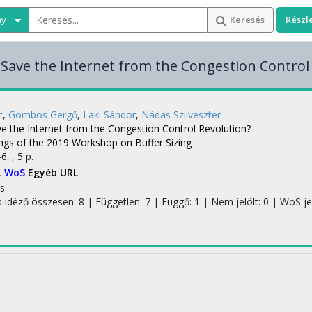
ny
Keresés
Részl
 Save the Internet from the Congestion Control
c
,
Gombos Gergő
,
Laki Sándor
,
Nádas Szilveszter
ve the Internet from the Congestion Control Revolution?
ngs of the 2019 Workshop on Buffer Sizing
6. , 5 p.
L
WoS
Egyéb URL
s
s idéző összesen: 8
| Független: 7 | Függő: 1 | Nem jelölt: 0 | WoS jel