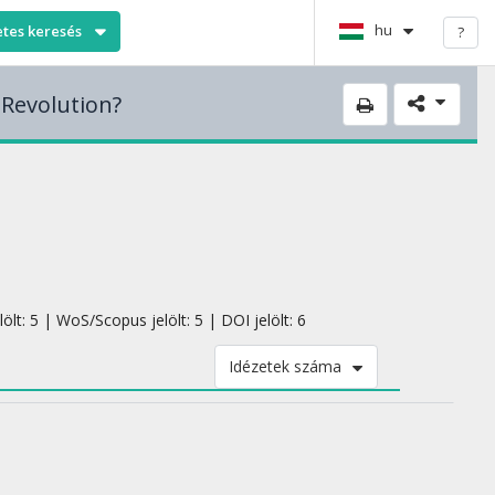
hu
etes keresés
?
 Revolution?
ölt: 5 | WoS/Scopus jelölt: 5 | DOI jelölt: 6
Idézetek száma