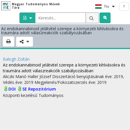
Magyar Tudományos Művek
hu
?
Tára
Az endokannabinoid jelátvitel szerepe a környezeti kihívásokra és
traumára adott válaszreakciók szabályozásában
Balogh Zoltán
Az endokannabinoid jelátvitel szerepe a környezeti kihívásokra és
traumára adott válaszreakciók szabályozásában
Aliczki Manó
Haller József
Disszertáció benyújtásának éve: 2019,
Védés éve: 2019
Megjelenés/Fokozatszerzés éve: 2019
DOI
SE Repozitórium
Központi kezelésű
Tudományos