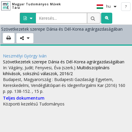
Magyar Tudományos Művek
hu
?
Tára
Szövetkezetek szerepe Dánia és Dél-Korea agrárgazdaságában
Neszmélyi György Iván
Szövetkezetek szerepe Dánia és Dél-Korea agrárgazdaságában
In: Vágány, Judit; Fenyvesi, Éva (szerk.)
Multidiszciplináris
kihívások, sokszínű válaszok, 2016/2
Budapest, Magyarország :
Budapesti Gazdasági Egyetem,
Kereskedelmi, Vendéglátóipari és Idegenforgalmi Kar
(2016)
160
p.
pp. 138-152. , 15 p.
Teljes dokumentum
Központi kezelésű
Tudományos