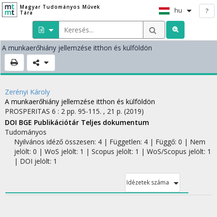
Magyar Tudományos Művek
hu
?
Tára
A munkaerőhiány jellemzése itthon és külföldön
Zerényi Károly
A munkaerőhiány jellemzése itthon és külföldön
PROSPERITAS
6
:
2
pp. 95-115. , 21 p.
(2019)
DOI
BGE Publikációtár
Teljes dokumentum
Tudományos
Nyilvános idéző összesen: 4
| Független: 4 | Függő: 0 | Nem
jelölt: 0 | WoS jelölt: 1 | Scopus jelölt: 1 | WoS/Scopus jelölt: 1
| DOI jelölt: 1
Idézetek száma