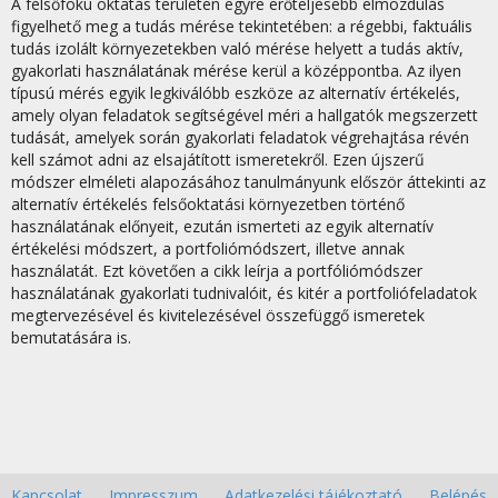
A felsőfokú oktatás területén egyre erőteljesebb elmozdulás
figyelhető meg a tudás mérése tekintetében: a régebbi, faktuális
tudás izolált környezetekben való mérése helyett a tudás aktív,
gyakorlati használatának mérése kerül a középpontba. Az ilyen
típusú mérés egyik legkiválóbb eszköze az alternatív értékelés,
amely olyan feladatok segítségével méri a hallgatók megszerzett
tudását, amelyek során gyakorlati feladatok végrehajtása révén
kell számot adni az elsajátított ismeretekről. Ezen újszerű
módszer elméleti alapozásához tanulmányunk először áttekinti az
alternatív értékelés felsőoktatási környezetben történő
használatának előnyeit, ezután ismerteti az egyik alternatív
értékelési módszert, a portfoliómódszert, illetve annak
használatát. Ezt követően a cikk leírja a portfóliómódszer
használatának gyakorlati tudnivalóit, és kitér a portfoliófeladatok
megtervezésével és kivitelezésével összefüggő ismeretek
bemutatására is.
Kapcsolat
Impresszum
Adatkezelési tájékoztató
Belépés