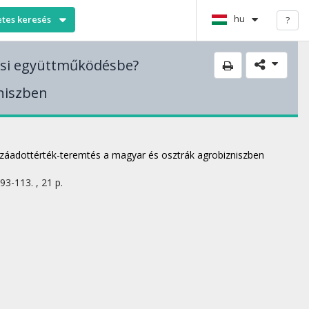
hu
etes keresés
?
ési együttműködésbe?
niszben
záadottérték-teremtés a magyar és osztrák agrobizniszben
 93-113. , 21 p.