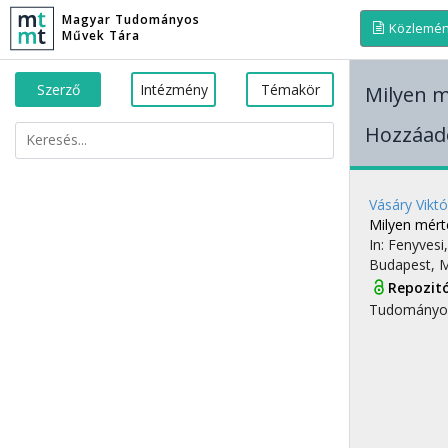
Magyar Tudományos
Közlemé
Művek Tára
Szerző
Intézmény
Témakör
Milyen m
Hozzáado
Vásáry Viktó
Milyen mért
In: Fenyvesi
Budapest, 
Repozit
Tudományo