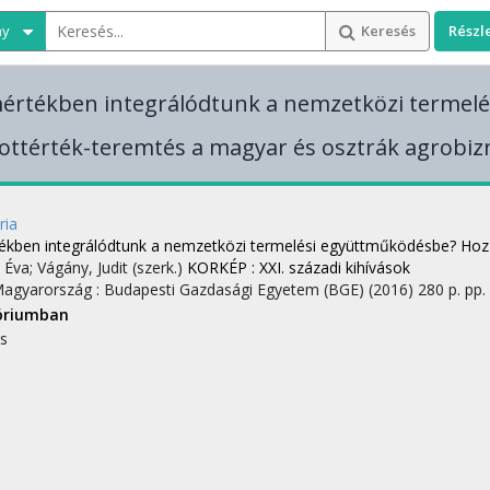
ny
Keresés
Részl
értékben integrálódtunk a nemzetközi termel
ttérték-teremtés a magyar és osztrák agrobiz
ria
ékben integrálódtunk a nemzetközi termelési együttműködésbe? Hoz
, Éva; Vágány, Judit (szerk.)
KORKÉP : XXI. századi kihívások
Magyarország :
Budapesti Gazdasági Egyetem (BGE)
(2016)
280 p.
pp.
óriumban
s