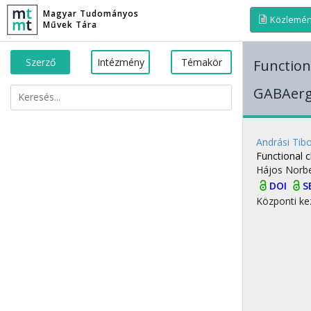
Magyar Tudományos
Közlemé
Művek Tára
Szerző
Intézmény
Témakör
Functiona
GABAergi
Andrási Tib
Functional c
Hájos Norb
DOI
S
Központi ke