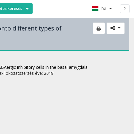
hu
etes keresés
?
onto different types of
ABAergic inhibitory cells in the basal amygdala
s/Fokozatszerzés éve: 2018