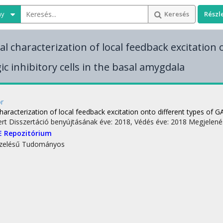
ny
Keresés
Részl
l characterization of local feedback excitation 
c inhibitory cells in the basal amygdala
or
haracterization of local feedback excitation onto different types of G
ert
Disszertáció benyújtásának éve: 2018,
Védés éve: 2018
Megjelené
E Repozitórium
zelésű
Tudományos