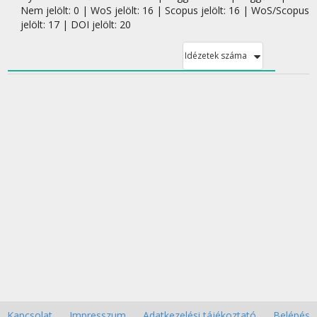
Nem jelölt: 0 | WoS jelölt: 16 | Scopus jelölt: 16 | WoS/Scopus
jelölt: 17 | DOI jelölt: 20
Idézetek száma
Kapcsolat
Impresszum
Adatkezelési tájékoztató
Belépés