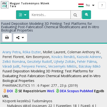
Magyar Tudományos Művek
hu
?
Tára
Fused Deposition Modeling 3D Printing: Test Platforms for
Evaluating Post-Fabrication Chemical Modifications and In-Vitro
Biological Properties
Arany Petra
,
Róka Eszter
,
Mollet Laurent
,
Coleman Anthony W.
,
Perret Florent
,
Kim Beomjoon
,
Kovács Renátó
,
Kazsoki Adrienn
,
Zelkó Romána
,
Gesztelyi Rudolf
,
Ujhelyi Zoltán
,
Fehér Pálma
,
Váradi Judit
,
Fenyvesi Ferenc
,
Vecsernyés Miklós
,
Bácskay Ildikó
Fused Deposition Modeling 3D Printing: Test Platforms for
Evaluating Post-Fabrication Chemical Modifications and In-Vitro
Biological Properties
PHARMACEUTICS
11
:
6
Paper: 277 , 23 p.
(2019)
DOI
SE Repozitórium
WoS
DEA
Scopus
PubMed
Egyéb
URL
Központi kezelésű
Tudományos
Nyilvános idéző összesen: 22
| Független: 18 | Függő: 4 |