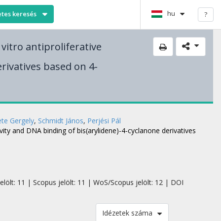
hu
etes keresés
?
vitro antiproliferative
erivatives based on 4-
te Gergely
,
Schmidt János
,
Perjési Pál
tivity and DNA binding of bis(arylidene)-4-cyclanone derivatives
elölt: 11 | Scopus jelölt: 11 | WoS/Scopus jelölt: 12 | DOI
Idézetek száma