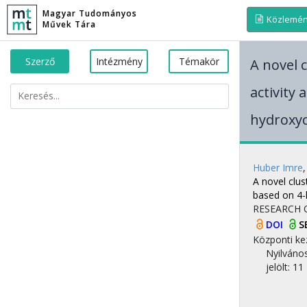
Magyar Tudományos
Közlemé
Művek Tára
Szerző
Intézmény
Témakör
A novel c
activity
hydroxyc
Huber Imre
A novel clus
based on 4-
RESEARCH 
DOI
S
Központi ke
Nyilváno
jelölt: 11