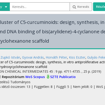
ny
Keresés
Részl
luster of C5-curcuminoids: design, synthesis, in 
 and DNA binding of bis(arylidene)-4-cyclanone d
yclohexanone scaffold
,
Zupkó István
,
Gyovai András
,
Horváth Péter
,
Kiss Eszter
,
Gulyás-Feke
ter of C5-curcuminoids: design, synthesis, in vitro antiproliferative ac
hydroxycyclohexanone scaffold
ON CHEMICAL INTERMEDIATES
45
:
9
pp. 4711-4735. , 25 p.
(2019)
E Repozitórium
WoS
Scopus
SZTE Publicatio
zelésű
Tudományos
s idéző összesen: 13
| Független: 8 | Függő: 5 | Nem jelölt: 0 | WoS j