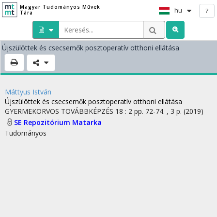
Magyar Tudományos Művek
hu
?
Tára
Újszülöttek és csecsemők posztoperatív otthoni ellátása
Máttyus István
Újszülöttek és csecsemők posztoperatív otthoni ellátása
GYERMEKORVOS TOVÁBBKÉPZÉS
18
:
2
pp. 72-74. , 3 p.
(2019)
SE Repozitórium
Matarka
Tudományos