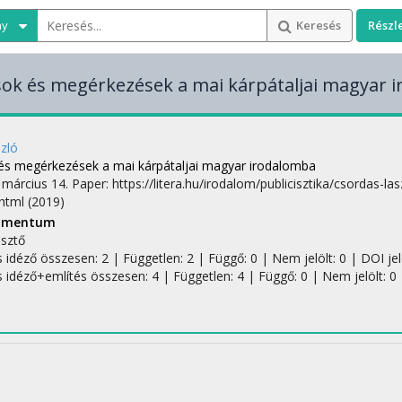
ny
Keresés
Részl
sok és megérkezések a mai kárpátaljai magyar 
zló
 és megérkezések a mai kárpátaljai magyar irodalomba
:
március 14.
Paper: https://litera.hu/irodalom/publicisztika/csordas-
.html
(2019)
kumentum
esztő
s idéző összesen: 2
| Független: 2 | Függő: 0 | Nem jelölt: 0 | DOI jelö
s idéző+említés összesen: 4
| Független: 4 | Függő: 0 | Nem jelölt: 0