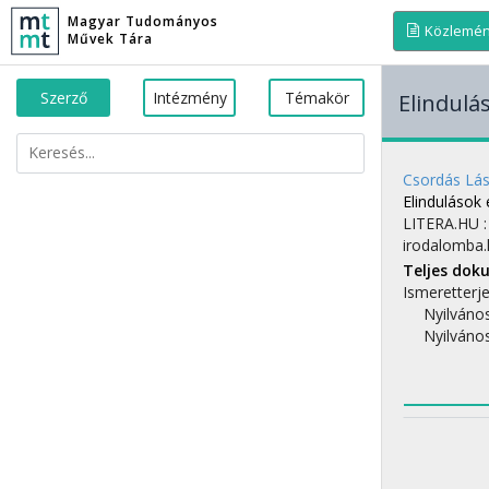
Magyar Tudományos
Közlemé
Művek Tára
Szerző
Intézmény
Témakör
Elindulá
Csordás Lás
Elindulások
LITERA.HU
irodalomba
Teljes do
Ismeretterj
Nyilváno
Nyilváno