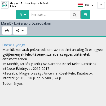
Magyar Tudományos Művek
hu
?
Tára
Mamlúk kori arab prózairodalom
Oroszi Gyöngyi
Mamlúk kori arab prózairodalom
: az irodalmi antológiák és egyéb
gyűjtemények felépítésének szerepe az egyes történetek
értelmezésében
In: Maróth, Miklós (szerk.)
Az Avicenna Közel-Kelet Kutatások
Intézete Évkönyve : 2015-2017
Piliscsaba, Magyarország :
Avicenna Közel-Kelet Kutatások
Intézete
(2018)
398 p.
pp. 57-80. , 24 p.
Tudományos