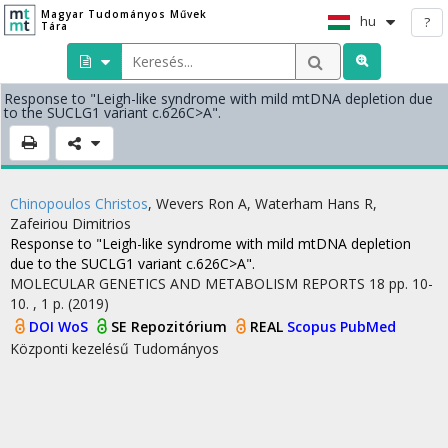
Magyar Tudományos Művek
hu
?
Tára
Response to "Leigh-like syndrome with mild mtDNA depletion due
to the SUCLG1 variant c.626C>A".
Chinopoulos Christos
,
Wevers Ron A
,
Waterham Hans R
,
Zafeiriou Dimitrios
Response to "Leigh-like syndrome with mild mtDNA depletion
due to the SUCLG1 variant c.626C>A".
MOLECULAR GENETICS AND METABOLISM REPORTS
18
pp. 10-
10. , 1 p.
(2019)
DOI
WoS
SE Repozitórium
REAL
Scopus
PubMed
Központi kezelésű
Tudományos