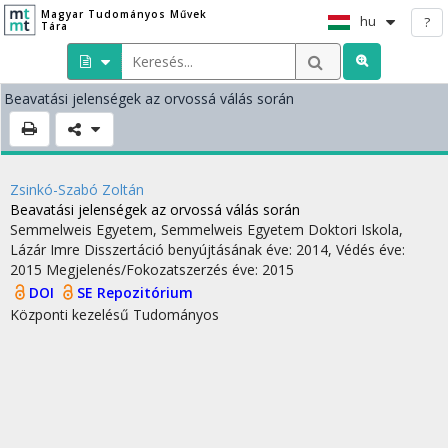
Magyar Tudományos Művek
hu
?
Tára
Beavatási jelenségek az orvossá válás során
Zsinkó-Szabó Zoltán
Beavatási jelenségek az orvossá válás során
Semmelweis Egyetem
,
Semmelweis Egyetem Doktori Iskola,
Lázár Imre
Disszertáció benyújtásának éve: 2014,
Védés éve:
2015
Megjelenés/Fokozatszerzés éve: 2015
DOI
SE Repozitórium
Központi kezelésű
Tudományos