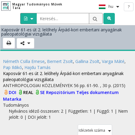
Magyar Tudományos Művek
hu
?
Tára
Kaposvár 61-es út 2. lelőhely Árpád-kori embertani anyagának
paleopatológiai vizsgálata
Németh Csilla Emese
,
Bernert Zsolt
,
Gallina Zsolt
,
Varga Máté
,
Pap Ildikó
,
Hajdu Tamás
Kaposvár 61-es út 2. lelőhely Árpád-kori embertani anyagának
paleopatológiai vizsgálata
ANTHROPOLOGIAI KÖZLEMÉNYEK
56
pp. 61-90. , 30 p.
(2015)
DOI
REAL
SE Repozitórium
Teljes dokumentum
Matarka
Tudományos
Nyilvános idéző összesen: 2
| Független: 1 | Függő: 1 | Nem
jelölt: 0 | DOI jelölt: 1
Idézetek száma