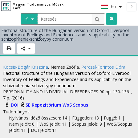
Magyar Tudományos Művek
hu
?
Tára
Factorial structure of the Hungarian version of Oxford-Liverpool
Inventory of Feelings and Experiences and its applicability on the
schizophrenia-schizotypy continuum
Kocsis-Bogár Krisztina
,
Nemes Zsófia
,
Perczel-Forintos Dóra
Factorial structure of the Hungarian version of Oxford-Liverpool
Inventory of Feelings and Experiences and its applicability on the
schizophrenia-schizotypy continuum
PERSONALITY AND INDIVIDUAL DIFFERENCES
90
pp. 130-136. ,
7 p.
(2016)
DOI
SE Repozitórium
WoS
Scopus
Tudományos
Nyilvános idéző összesen: 14
| Független: 13 | Függő: 1 |
Nem jelölt: 0 | WoS jelölt: 11 | Scopus jelölt: 9 | WoS/Scopus
jelölt: 11 | DOI jelölt: 11