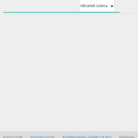
Idézetek száma
Kapcsolat
Impresszum
Adatkezelési tájékoztató
Belépés