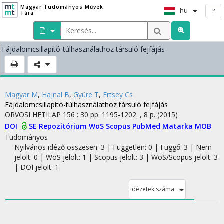
Magyar Tudományos Művek
hu
?
Tára
Fájdalomcsillapító-túlhasználathoz társuló fejfájás
Magyar M
,
Hajnal B
,
Gyüre T
,
Ertsey Cs
Fájdalomcsillapító-túlhasználathoz társuló fejfájás
ORVOSI HETILAP
156
:
30
pp. 1195-1202. , 8 p.
(2015)
DOI
SE Repozitórium
WoS
Scopus
PubMed
Matarka
MOB
Tudományos
Nyilvános idéző összesen: 3
| Független: 0 | Függő: 3 | Nem
jelölt: 0 | WoS jelölt: 1 | Scopus jelölt: 3 | WoS/Scopus jelölt: 3
| DOI jelölt: 1
Idézetek száma