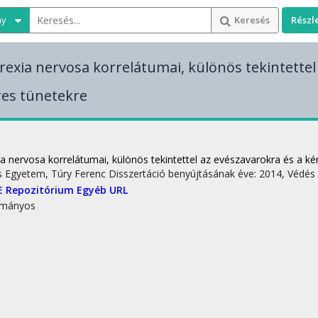
ny
Keresés
Részl
rexia nervosa korrelátumai, különös tekintettel
es tünetekre
a
ia nervosa korrelátumai, különös tekintettel az evészavarokra és a k
s Egyetem
,
Túry Ferenc
Disszertáció benyújtásának éve: 2014,
Védés 
E Repozitórium
Egyéb URL
mányos