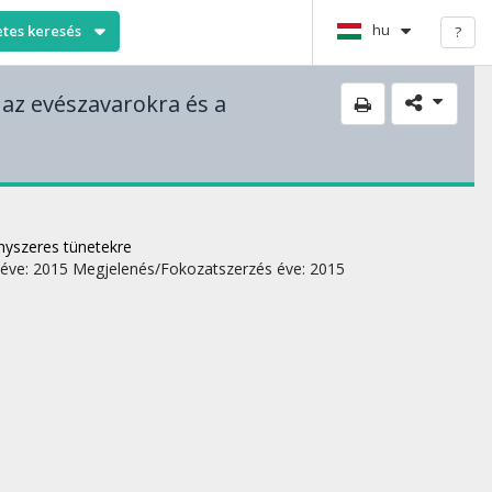
hu
etes keresés
?
 az evészavarokra és a
ényszeres tünetekre
éve: 2015
Megjelenés/Fokozatszerzés éve: 2015