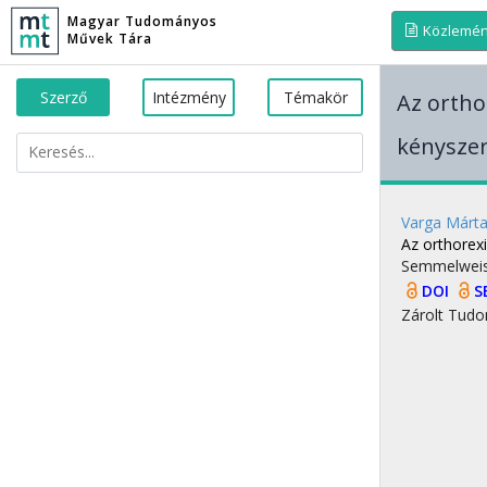
Magyar Tudományos
Közlemé
Művek Tára
Szerző
Intézmény
Témakör
Az ortho
kényszer
Varga Márt
Az orthorex
Semmelwei
DOI
S
Zárolt
Tudo