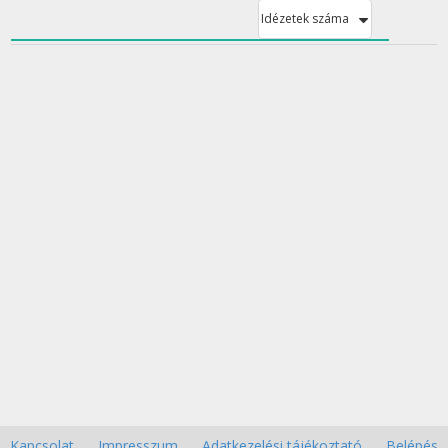
Idézetek száma
Kapcsolat
Impresszum
Adatkezelési tájékoztató
Belépés