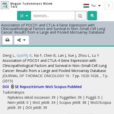
Magyar Tudományos Művek
hu
?
Tára
Association of PDCD1 and CTLA-4 Gene Expression with
Clinicopathological Factors and Survival in Non–Small-Cell Lung
Cancer: Results from a Large and Pooled Microarray Database
Deng L
,
Győrffy B
,
Na F
,
Chen B
,
Lan J
,
Xue J
,
Zhou L
,
Lu Y
Association of PDCD1 and CTLA-4 Gene Expression with
Clinicopathological Factors and Survival in Non–Small-Cell Lung
Cancer: Results from a Large and Pooled Microarray Database
JOURNAL OF THORACIC ONCOLOGY
10
:
7
pp. 1020-1026. , 7 p.
(2015)
DOI
SE Repozitórium
WoS
Scopus
PubMed
Tudományos
Nyilvános idéző összesen: 39
| Független: 39 | Függő: 0 |
Nem jelölt: 0 | WoS jelölt: 34 | Scopus jelölt: 38 | WoS/Scopus
jelölt: 39 | DOI jelölt: 39