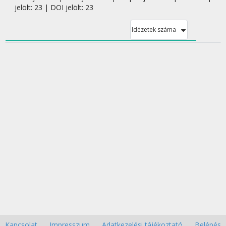
jelölt: 23 | DOI jelölt: 23
Idézetek száma
Kapcsolat
Impresszum
Adatkezelési tájékoztató
Belépés