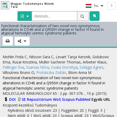
Magyar Tudományos Művek
hu
?
Tára
Functional characterization of two novel non-synonymous
alterations in CD46 and a Q950H change in factor H found in
atypical hemolytic uremic syndrome patients
Mohlin Frida C
,
Nilsson Sara C
,
Levart Tanja Kersnik
,
Golubovic
Ema
,
Rusai Krisztina
,
Müller-Sacherer Thomas
,
Arbeiter Klaus
,
Pállinger Éva
,
Szarvas Nóra
,
Csuka Dorottya
,
Szilágyi Ágnes
,
Villoutreix Bruno O
,
Prohászka Zoltán
,
Blom Anna M
Functional characterization of two novel non-synonymous
alterations in CD46 and a Q950H change in factor H found in
atypical hemolytic uremic syndrome patients
MOLECULAR IMMUNOLOGY
65
:
2
pp. 367-376. , 10 p.
(2015)
DOI
SE Repozitórium
WoS
Scopus
PubMed
Egyéb URL
Központi kezelésű
Tudományos
Nyilvános idéző összesen: 23
| Független: 20 | Függő: 3 |
Nem jelölt: 0 | WoS jelölt: 23 | Scopus jelölt: 23 | WoS/Scopus