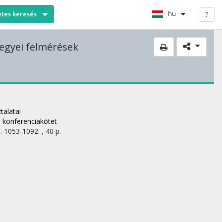
hu
etes keresés
?
megyei felmérések
talatai
: konferenciakötet
. 1053-1092. , 40 p.