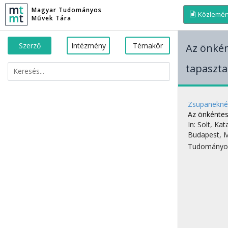
Magyar Tudományos
Közlemé
Művek Tára
Szerző
Intézmény
Témakör
Az önkén
tapaszta
Zsupanekné 
Az önkéntes
In: Solt, Kat
Budapest, 
Tudományo