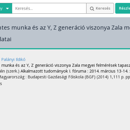
ny
Keresés
Részl
tes munka és az Y, Z generáció viszonya Zala 
latai
Palányi Ildikó
 munka és az Y, Z generáció viszonya Zala megyei felmérések tapasz
alin (szerk.)
Alkalmazott tudományok I. fóruma : 2014. március 13-14. 
Magyarország :
Budapesti Gazdasági Főiskola (BGF)
(2014)
1,111 p.
pp
s