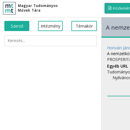
Magyar Tudományos
Közlemé
Művek Tára
Szerző
Intézmény
Témakör
A nemze
Honvári Ján
A nemzetköz
PROSPERIT
Egyéb URL
Tudományo
Nyilváno