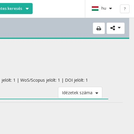
hu
etes keresés
?
elölt: 1 | WoS/Scopus jelölt: 1 | DOI jelölt: 1
Idézetek száma