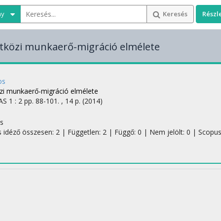
ny
Keresés
Részl
tközi munkaerő-migráció elmélete
os
i munkaerő-migráció elmélete
AS
1
:
2
pp. 88-101. , 14 p.
(2014)
s
s idéző összesen: 2
| Független: 2 | Függő: 0 | Nem jelölt: 0 | Scopus j