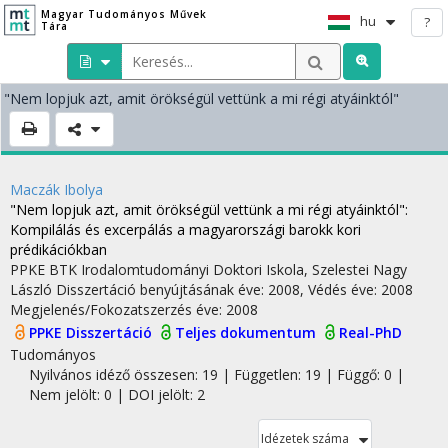
Magyar Tudományos Művek
hu
?
Tára
"Nem lopjuk azt, amit örökségül vettünk a mi régi atyáinktól"
Maczák Ibolya
"Nem lopjuk azt, amit örökségül vettünk a mi régi atyáinktól"
:
Kompilálás és excerpálás a magyarországi barokk kori
prédikációkban
PPKE BTK Irodalomtudományi Doktori Iskola,
Szelestei Nagy
László
Disszertáció benyújtásának éve: 2008,
Védés éve: 2008
Megjelenés/Fokozatszerzés éve: 2008
PPKE Disszertáció
Teljes dokumentum
Real-PhD
Tudományos
Nyilvános idéző összesen: 19
| Független: 19 | Függő: 0 |
Nem jelölt: 0 | DOI jelölt: 2
Idézetek száma