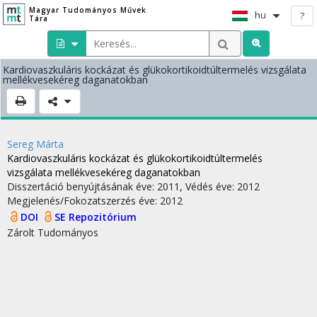
Magyar Tudományos Művek
hu
?
Tára
Kardiovaszkuláris kockázat és glükokortikoidtúltermelés vizsgálata
mellékvesekéreg daganatokban
Sereg Márta
Kardiovaszkuláris kockázat és glükokortikoidtúltermelés
vizsgálata mellékvesekéreg daganatokban
Disszertáció benyújtásának éve: 2011,
Védés éve: 2012
Megjelenés/Fokozatszerzés éve: 2012
DOI
SE Repozitórium
Zárolt
Tudományos