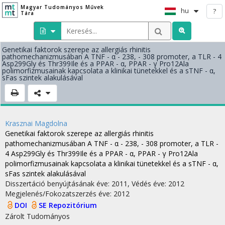
Magyar Tudományos Művek
hu
?
Tára
Genetikai faktorok szerepe az allergiás rhinitis
pathomechanizmusában A TNF - α - 238, - 308 promoter, a TLR - 4
Asp299Gly és Thr399Ile és a PPAR - α, PPAR - γ Pro12Ala
polimorfizmusainak kapcsolata a klinikai tünetekkel és a sTNF - α,
sFas szintek alakulásával
Krasznai Magdolna
Genetikai faktorok szerepe az allergiás rhinitis
pathomechanizmusában A TNF - α - 238, - 308 promoter, a TLR -
4 Asp299Gly és Thr399Ile és a PPAR - α, PPAR - γ Pro12Ala
polimorfizmusainak kapcsolata a klinikai tünetekkel és a sTNF - α,
sFas szintek alakulásával
Disszertáció benyújtásának éve: 2011,
Védés éve: 2012
Megjelenés/Fokozatszerzés éve: 2012
DOI
SE Repozitórium
Zárolt
Tudományos