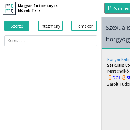
Magyar Tudományos
Közlemé
Művek Tára
Szerző
Intézmény
Témakör
Szexuáli
bőrgyóg
Pónyai Kati
Szexuális ú
Marschalkó
DOI
S
Zárolt
Tudo