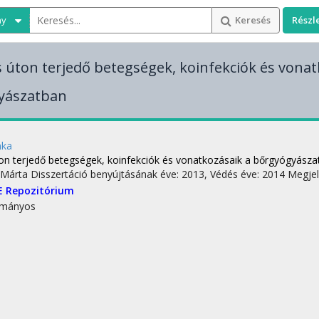
ny
Keresés
Részl
s úton terjedő betegségek, koinfekciók és vonat
yászatban
nka
ton terjedő betegségek, koinfekciók és vonatkozásaik a bőrgyógyásza
 Márta
Disszertáció benyújtásának éve: 2013,
Védés éve: 2014
Megjel
E Repozitórium
mányos