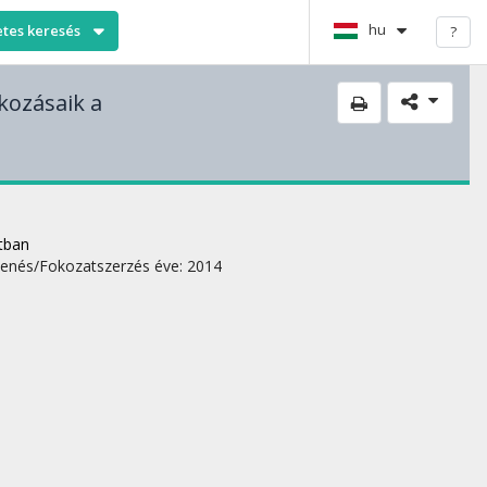
hu
etes keresés
?
kozásaik a
tban
enés/Fokozatszerzés éve: 2014