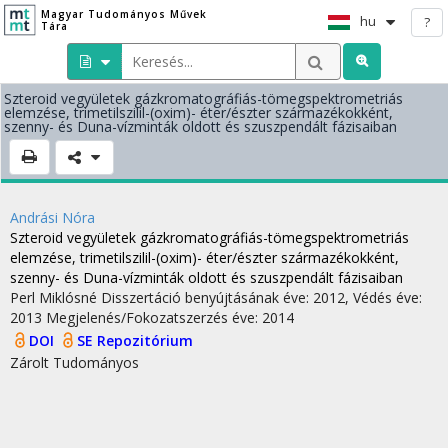
Magyar Tudományos Művek
hu
?
Tára
Szteroid vegyületek gázkromatográfiás-tömegspektrometriás
elemzése, trimetilszilil-(oxim)- éter/észter származékokként,
szenny- és Duna-vízminták oldott és szuszpendált fázisaiban
Andrási Nóra
Szteroid vegyületek gázkromatográfiás-tömegspektrometriás
elemzése, trimetilszilil-(oxim)- éter/észter származékokként,
szenny- és Duna-vízminták oldott és szuszpendált fázisaiban
Perl Miklósné
Disszertáció benyújtásának éve: 2012,
Védés éve:
2013
Megjelenés/Fokozatszerzés éve: 2014
DOI
SE Repozitórium
Zárolt
Tudományos